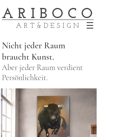
A R I B O C O
A R T & D E S I G N
Nicht jeder Raum
braucht Kunst.
Aber jeder Raum verdient
Persönlichkeit.